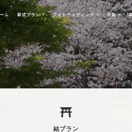
ーム
挙式プラン
フォトウェディング
衣装
絆プラン
白無垢
結プラン
ロケーションフォトウェディ
掛下
ング
結プラン