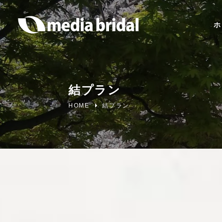
ホ
結プラン
HOME
結プラン
寿プラン
色打掛
スタジオフォトウェディング