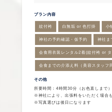
プラン内容
紋付袴
白無垢 or 色打掛
小
神社の予約確認・仮予約
神社ま
会食用衣装レンタル2着(紋付袴 or タ
会食までの介添え料（美容スタッフ
その他
所要時間：4時間30分（お色直しまで
※神社により、出張料をいただく場合
※写真選びは後日になります