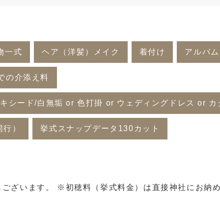
物一式
ヘア（洋髪）メイク
着付け
アルバム
での介添え料
キシード/白無垢 or 色打掛 or ウェディングドレス or 
同行）
挙式スナップデータ130カット
）
もございます。 ※初穂料（挙式料金）は直接神社にお納