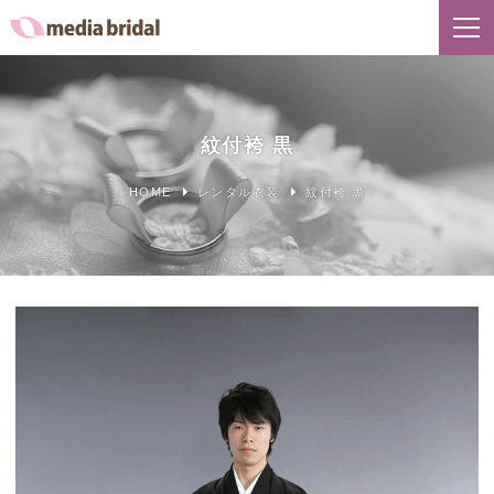
紋付袴 黒
HOME
レンタル衣装
紋付袴 黒